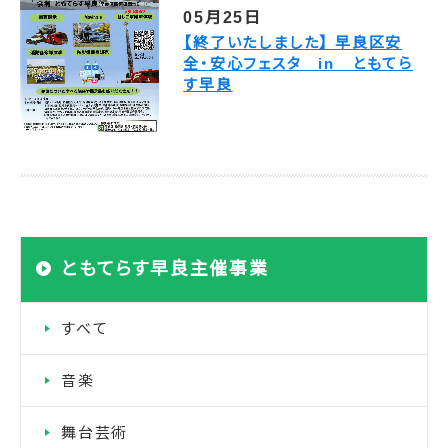
05月25日
【終了いたしました】 早良区安
全・安心フェスタ in ともてら
す早良
ともてらす早良主催事業
すべて
音楽
舞台芸術