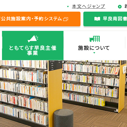
本文へジャンプ
市公共施設案内・予約システム
早良南図
ともてらす早良主催
施設について
事業