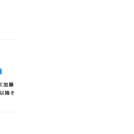
展
≪加藤
。以降そ