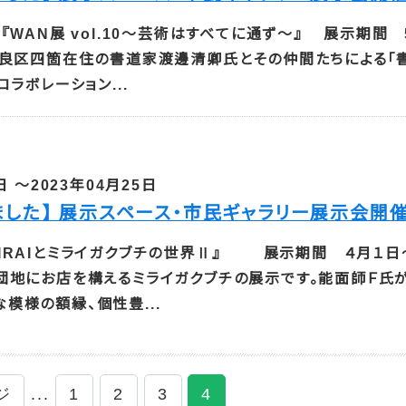
 『WAN展 vol.10～芸術はすべてに通ず～』 展示期間 
早良区四箇在住の書道家渡邊清卿氏とその仲間たちによる「
コラボレーション...
日 ～2023年04月25日
ました】 展示スペース・市民ギャラリー展示会開
MIRAIとミライガクブチの世界Ⅱ』 展示期間 ４月１日
団地にお店を構えるミライガクブチの展示です。能面師Ｆ氏
模様の額縁、個性豊...
ジ
...
1
2
3
4