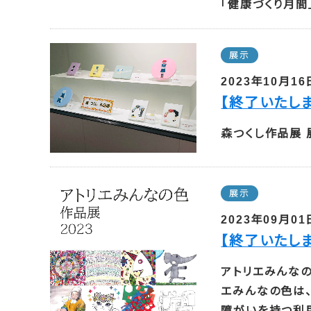
「健康づくり月間」
展示
2023年10月16
【終了いたし
森つくし作品展 展
展示
2023年09月01
【終了いたし
アトリエみんなの
エみんなの色は
障がいを持つ利用