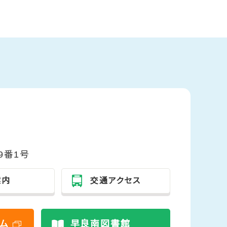
9番1号
案内
交通アクセス
ム
早良南図書館