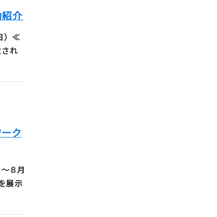
動紹介
） ≪
立され
ワーク
）～８月
品を展示