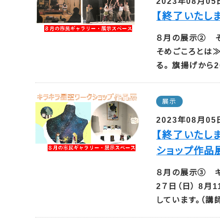
2023年08月05
【終了いたし
８月の展示② そ
そめごころとは≫
る。 旗揚げから2
展示
2023年08月05
【終了いたし
ショップ作品
８月の展示③ キ
2７日（日） 8
しています。（講師