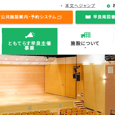
本文へジャンプ
市公共施設案内・予約システム
早良南図
ともてらす早良主催
施設について
事業