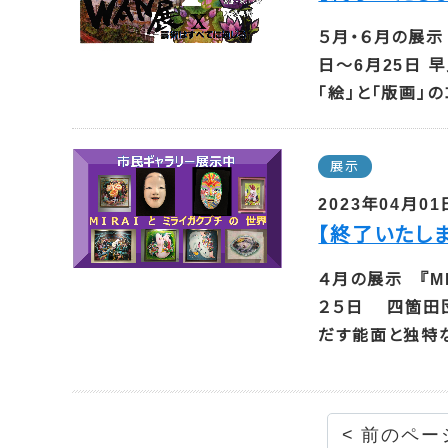
５月・６月の展示
日～6月25日 
「絵」と「版画」の
展示
2023年04月01
【終了いたし
４月の展示 『
２５日 四箇田
だす能面と独特な
< 前のペー