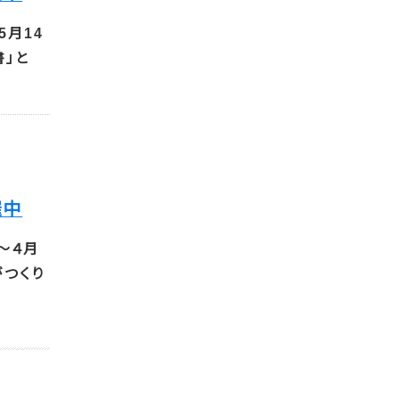
5月14
書」と
催中
～４月
がつくり