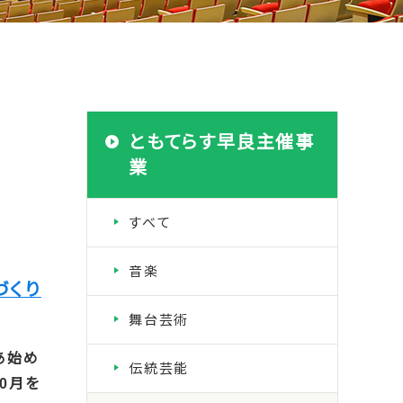
ともてらす早良主催事
業
すべて
音楽
づくり
舞台芸術
あ始め
伝統芸能
10月を